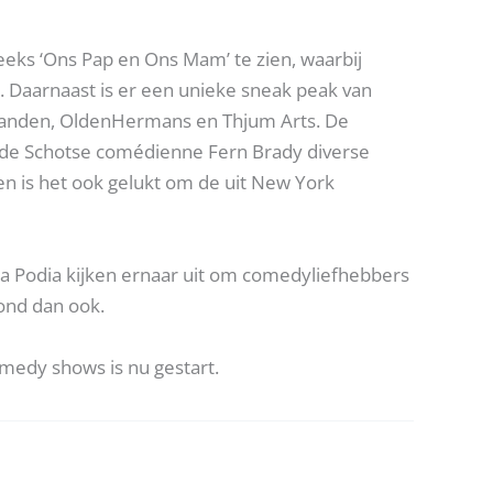
eks ‘Ons Pap en Ons Mam’ te zien, waarbij
 Daarnaast is er een unieke sneak peak van
 Zanden, OldenHermans en Thjum Arts. De
er de Schotse comédienne Fern Brady diverse
n is het ook gelukt om de uit New York
ka Podia kijken ernaar uit om comedyliefhebbers
ond dan ook.
medy shows is nu gestart.