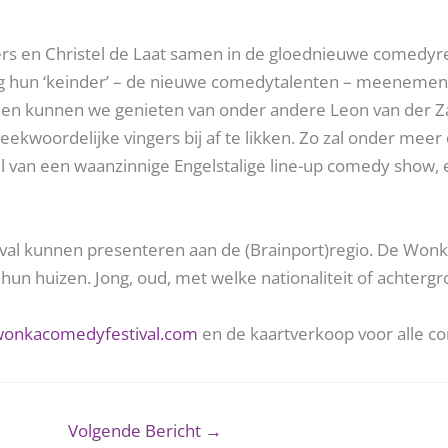
rs en Christel de Laat samen in de gloednieuwe comedyre
zog hun ‘keinder’ – de nieuwe comedytalenten – meenemen.
en, en kunnen we genieten van onder andere Leon van der
preekwoordelijke vingers bij af te likken. Zo zal onder me
an een waanzinnige Engelstalige line-up comedy show, e
stival kunnen presenteren aan de (Brainport)regio. De Won
un huizen. Jong, oud, met welke nationaliteit of achtergr
onkacomedyfestival.com
en de kaartverkoop voor alle co
Volgende Bericht
→